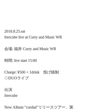
2018.8.25.sat
freecube live at Curry and Music WR
会場: 福井 Curry and Music WR
時間: live start 15:00
Charge: ¥500 + 1drink　投げ銭制
◇DUOライブ
出演
freecube
New Album "cordial"リリースツアー、第