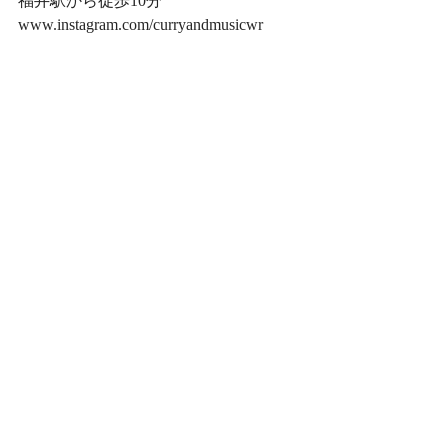
福井駅から徒歩10分
www.instagram.com/curryandmusicwr
最新記事
すべて表示