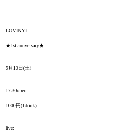
LOVINYL
★1st annversary★
5月13日(土)
17:30open
1000円(1drink)
live: